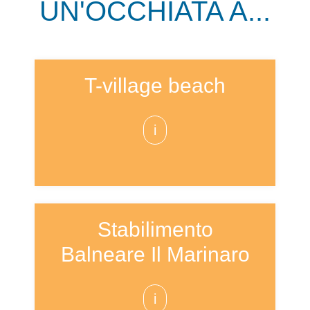
UN'OCCHIATA A...
T-village beach
i
Stabilimento
Balneare Il Marinaro
i