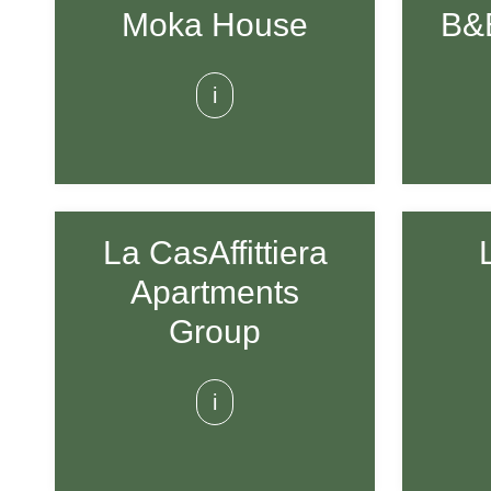
Moka House
B&B
i
La CasAffittiera
Apartments
Group
i