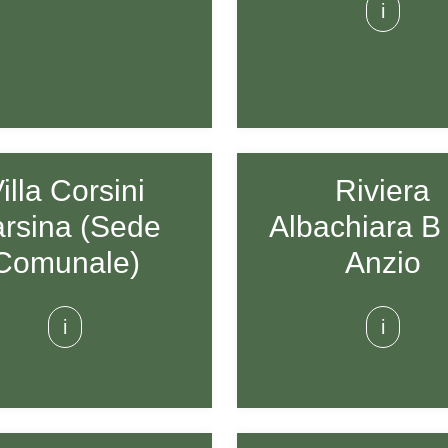
i
illa Corsini
Riviera
rsina (Sede
Albachiara B
Comunale)
Anzio
i
i