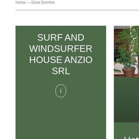
Home
—
Dove Dormire
SURF AND
WINDSURFER
HOUSE ANZIO
SRL
i