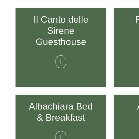
Il Canto delle
Sirene
Guesthouse
i
Albachiara Bed
& Breakfast
i