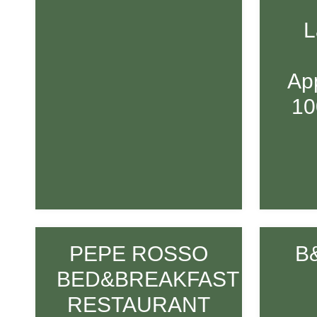
L
Ap
10
PEPE ROSSO
B
BED&BREAKFAST
RESTAURANT