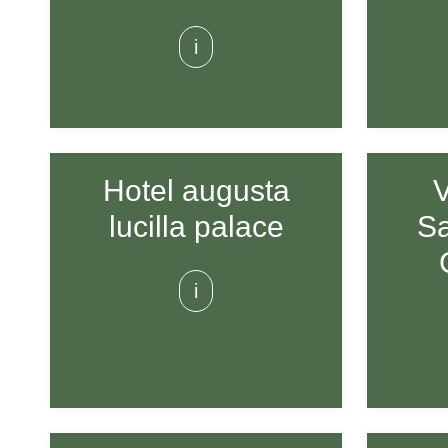
i
Hotel augusta
V
lucilla palace
Sa
i