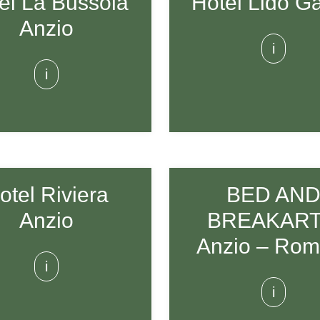
Hotel Lido G
el La Bussola
Anzio
i
i
otel Riviera
BED AN
Anzio
BREAKART
Anzio – Rom
i
i