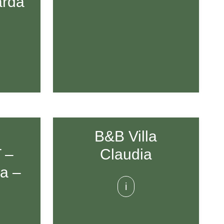
arda
D
B&B Villa
 –
Claudia
a –
i