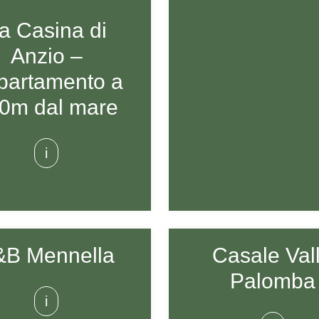
a Casina di
Anzio –
partamento a
0m dal mare
i
&B Mennella
Casale Val
Palomba
i