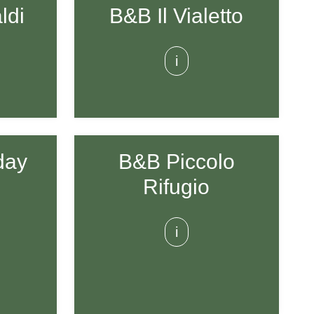
ldi
B&B Il Vialetto
i
day
B&B Piccolo
Rifugio
i