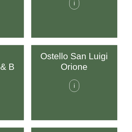
i
Ostello San Luigi
 & B
Orione
i