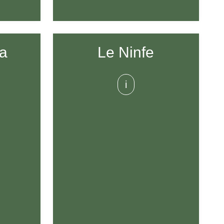
ia
Le Ninfe
i