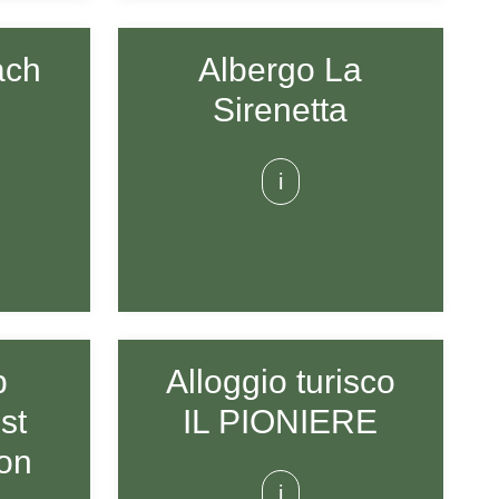
ach
Albergo La
Sirenetta
i
p
Alloggio turisco
st
IL PIONIERE
on
i