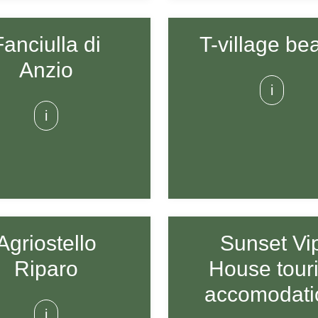
Fanciulla di
T-village be
Anzio
i
i
Agriostello
Sunset Vi
Riparo
House touri
accomodati
i