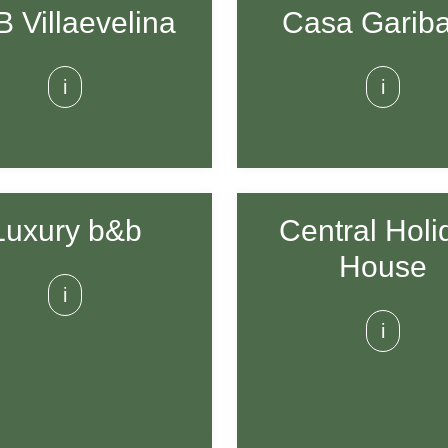
 Villaevelina
Casa Gariba
i
i
Luxury b&b
Central Holi
House
i
i