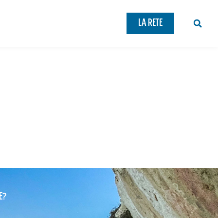
LA RETE
E?