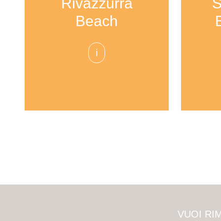
Rivazzurra
S
Beach
i
VUOI RI