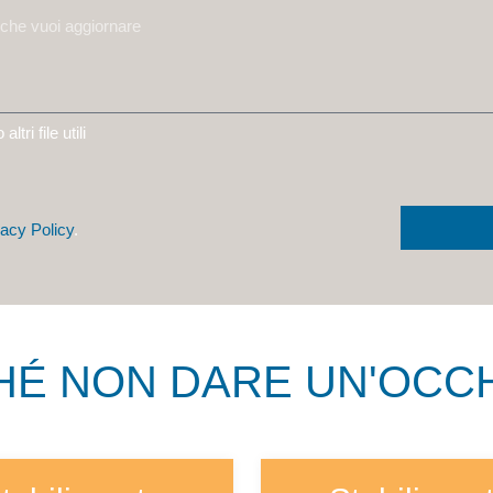
ltri file utili
vacy Policy
.
É NON DARE UN'OCCHI