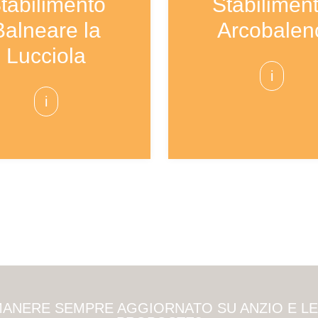
tabilimento
Stabilimen
Balneare la
Arcobalen
Lucciola
i
i
MANERE SEMPRE AGGIORNATO SU ANZIO E L