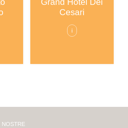
to
Grand Hotel Dei
o
Cesari
i
E NOSTRE