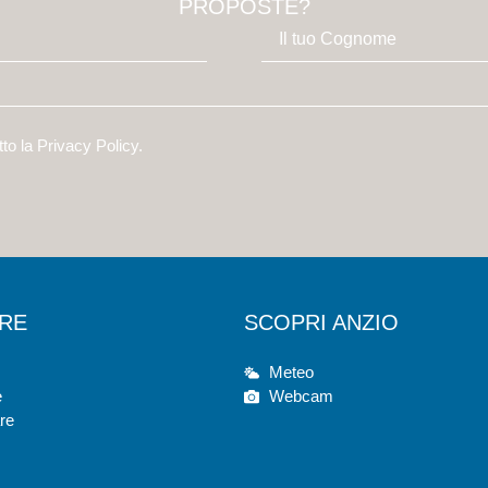
PROPOSTE?
tto la
Privacy Policy
.
ARE
SCOPRI ANZIO
Meteo
e
Webcam
re