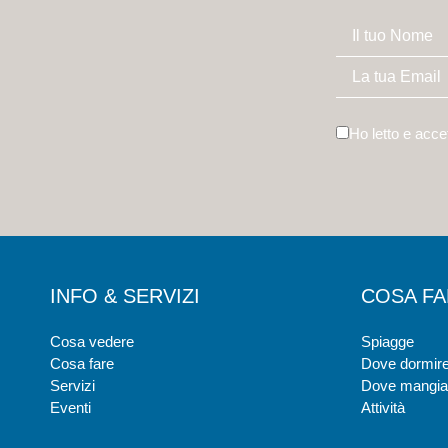
Ho letto e acce
INFO & SERVIZI
COSA F
Cosa vedere
Spiagge
Cosa fare
Dove dormir
Servizi
Dove mangia
Eventi
Attività