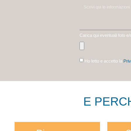
Carica qui eventuali foto e/o a
Ho letto e accetto la
Pri
E PERCH