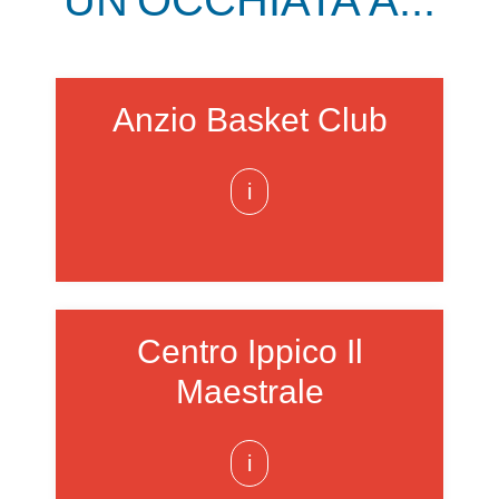
UN'OCCHIATA A...
Anzio Basket Club
i
Centro Ippico Il
Maestrale
i