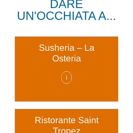
DARE
UN'OCCHIATA A...
Susheria – La
Osteria
i
Ristorante Saint
Tropez