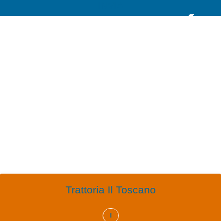
INVIA
E PERCHÉ
NON DARE
UN'OCCHIA
A...
Trattoria Il Toscano
I