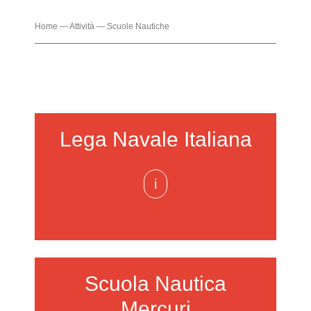
Home
—
Attività
—
Scuole Nautiche
Lega Navale Italiana
i
Scuola Nautica
Mercuri